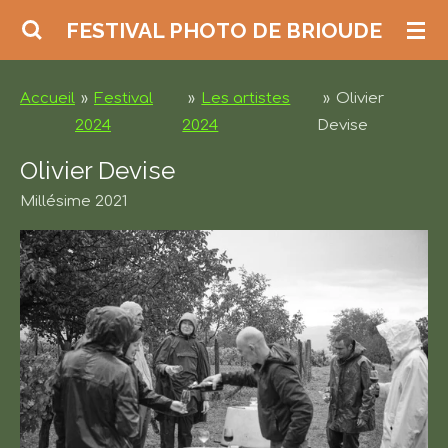
Passer
FESTIVAL PHOTO DE BRIOUDE
au
contenu
Accueil
»
Festival
»
Les artistes
»
Olivier
principal
2024
2024
Devise
Olivier Devise
Millésime 2021