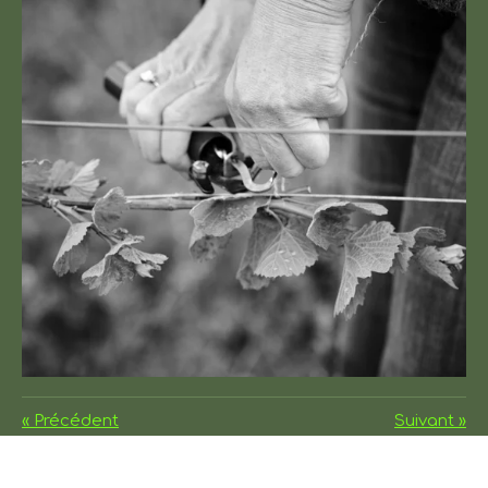
«
Précédent
Suivant
»